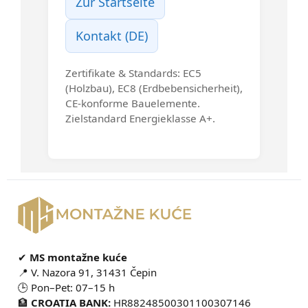
Zur Startseite
Kontakt (DE)
Zertifikate & Standards: EC5
(Holzbau), EC8 (Erdbebensicherheit),
CE-konforme Bauelemente.
Zielstandard Energieklasse A+.
✔
MS montažne kuće
📍 V. Nazora 91, 31431 Čepin
🕒 Pon–Pet: 07–15 h
🏦
CROATIA BANK:
HR88248500301100307146