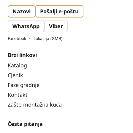
Nazovi
Pošalji e-poštu
WhatsApp
Viber
Facebook
•
Lokacija (GMB)
Brzi linkovi
Katalog
Cjenik
Faze gradnje
Kontakt
Zašto montažna kuća
Česta pitanja