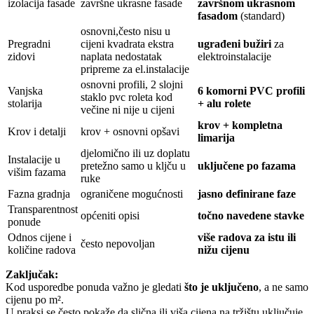
izolacija fasade
završne ukrasne fasade
završnom ukrasnom
fasadom
(standard)
osnovni,često nisu u
Pregradni
cijeni kvadrata ekstra
ugrađeni bužiri
za
zidovi
naplata nedostatak
elektroinstalacije
pripreme za el.instalacije
osnovni profili, 2 slojni
Vanjska
6 komorni PVC profili
staklo pvc roleta kod
stolarija
+ alu rolete
večine ni nije u cijeni
krov + kompletna
Krov i detalji
krov + osnovni opšavi
limarija
djelomično ili uz doplatu
Instalacije u
pretežno samo u kljču u
uključene po fazama
višim fazama
ruke
Fazna gradnja
ograničene mogućnosti
jasno definirane faze
Transparentnost
općeniti opisi
točno navedene stavke
ponude
Odnos cijene i
više radova za istu ili
često nepovoljan
količine radova
nižu cijenu
Zaključak:
Kod usporedbe ponuda važno je gledati
što je uključeno
, a ne samo
cijenu po m².
U praksi se često pokaže da slična ili viša cijena na tržištu uključuje