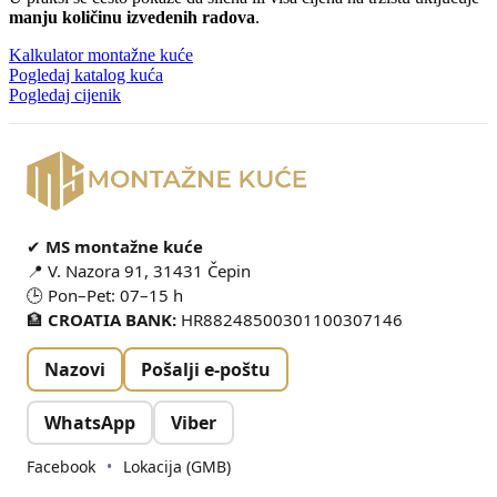
manju količinu izvedenih radova
.
Kalkulator montažne kuće
Pogledaj katalog kuća
Pogledaj cijenik
✔
MS montažne kuće
📍 V. Nazora 91, 31431 Čepin
🕒 Pon–Pet: 07–15 h
🏦
CROATIA BANK:
HR88248500301100307146
Nazovi
Pošalji e-poštu
WhatsApp
Viber
Facebook
•
Lokacija (GMB)