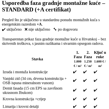
Usporedba faza gradnje montažne kuće –
STANDARD (+A certifikat)
Pregled što je uključeno u standardnu ponudu montažnih kuća s
energetskim razredom
+A
.
✔️ uključeno ❌ nije uključeno 🔧 po dogovoru
Transparentan prikaz faza gradnje montažne kuće u Hrvatskoj – bez
skrivenih troškova, s jasnim razlikama i stvarnim opsegom radova.
1.
2.
Ključ u
Faza
Faza
ruke
Stavka
1.000
1.250
1.600 € /
€ / m²
€ / m²
m²
✔️
✔️
✔️
Izrada i montaža konstrukcije
Vanjski zid (34 cm, drvena konstrukcija +
✔️
✔️
✔️
OSB ispuna mineralnom vunom)
Demit fasada (15 cm EPS sa završnom
✔️
✔️
✔️
ukrasnom žbukom)
✔️
✔️
✔️
Krovna konstrukcija +crijep
✔️
✔️
✔️
Limarija i krovni detalji