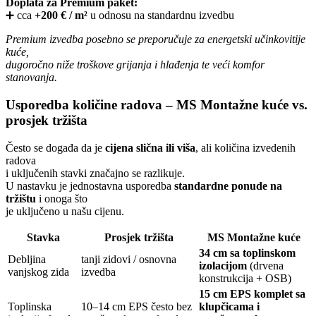
Doplata za Premium paket:
➕ cca
+200 € / m²
u odnosu na standardnu izvedbu
Premium izvedba posebno se preporučuje za energetski učinkovitije
kuće,
dugoročno niže troškove grijanja i hlađenja te veći komfor
stanovanja.
Usporedba količine radova – MS Montažne kuće vs.
prosjek tržišta
Često se događa da je
cijena slična ili viša
, ali količina izvedenih
radova
i uključenih stavki značajno se razlikuje.
U nastavku je jednostavna usporedba
standardne ponude na
tržištu
i onoga što
je uključeno u našu cijenu.
Stavka
Prosjek tržišta
MS Montažne kuće
34 cm sa toplinskom
Debljina
tanji zidovi / osnovna
izolacijom
(drvena
vanjskog zida
izvedba
konstrukcija + OSB)
15 cm EPS komplet sa
Toplinska
10–14 cm EPS često bez
klupčicama i