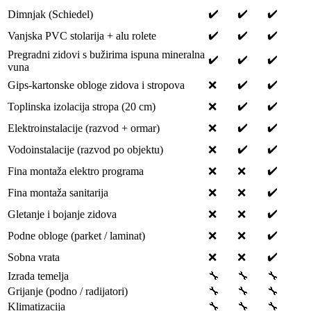
✔️
✔️
✔️
Dimnjak (Schiedel)
✔️
✔️
✔️
Vanjska PVC stolarija + alu rolete
Pregradni zidovi s bužirima ispuna mineralna
✔️
✔️
✔️
vuna
✔️
✔️
Gips-kartonske obloge zidova i stropova
❌
✔️
✔️
Toplinska izolacija stropa (20 cm)
❌
✔️
✔️
Elektroinstalacije (razvod + ormar)
❌
✔️
✔️
Vodoinstalacije (razvod po objektu)
❌
✔️
Fina montaža elektro programa
❌
❌
✔️
Fina montaža sanitarija
❌
❌
✔️
Gletanje i bojanje zidova
❌
❌
✔️
Podne obloge (parket / laminat)
❌
❌
✔️
Sobna vrata
❌
❌
Izrada temelja
🔧
🔧
🔧
Grijanje (podno / radijatori)
🔧
🔧
🔧
Klimatizacija
🔧
🔧
🔧