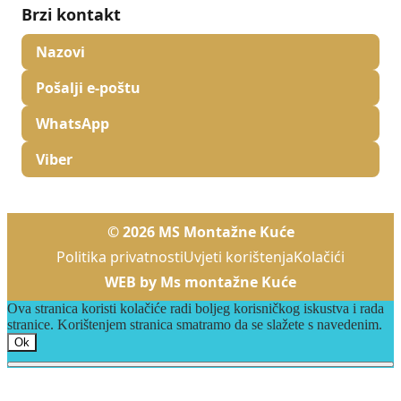
Brzi kontakt
Nazovi
Pošalji e-poštu
WhatsApp
Viber
© 2026 MS Montažne Kuće
Politika privatnosti
Uvjeti korištenja
Kolačići
WEB by Ms montažne Kuće
Ova stranica koristi kolačiće radi boljeg korisničkog iskustva i rada
stranice. Korištenjem stranica smatramo da se slažete s navedenim.
Ok