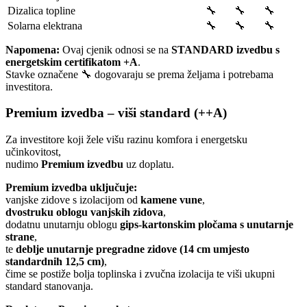
Dizalica topline
🔧
🔧
🔧
Solarna elektrana
🔧
🔧
🔧
Napomena:
Ovaj cjenik odnosi se na
STANDARD izvedbu s
energetskim certifikatom +A
.
Stavke označene 🔧 dogovaraju se prema željama i potrebama
investitora.
Premium izvedba – viši standard (++A)
Za investitore koji žele višu razinu komfora i energetsku
učinkovitost,
nudimo
Premium izvedbu
uz doplatu.
Premium izvedba uključuje:
vanjske zidove s izolacijom od
kamene vune
,
dvostruku oblogu vanjskih zidova
,
dodatnu unutarnju oblogu
gips-kartonskim pločama s unutarnje
strane
,
te
deblje unutarnje pregradne zidove (14 cm umjesto
standardnih 12,5 cm)
,
čime se postiže bolja toplinska i zvučna izolacija te viši ukupni
standard stanovanja.