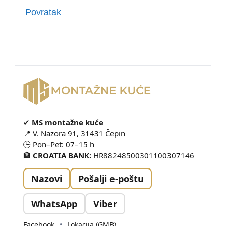
Povratak
✔
MS montažne kuće
📍 V. Nazora 91, 31431 Čepin
🕒 Pon–Pet: 07–15 h
🏦
CROATIA BANK:
HR88248500301100307146
Nazovi
Pošalji e-poštu
WhatsApp
Viber
Facebook
•
Lokacija (GMB)