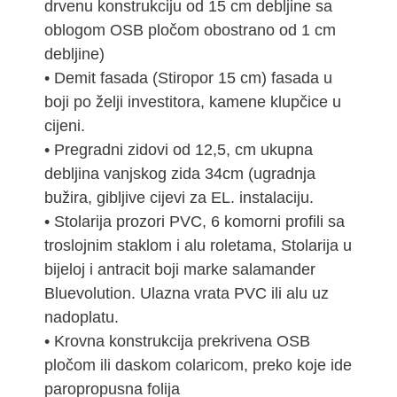
drvenu konstrukciju od 15 cm debljine sa
oblogom OSB pločom obostrano od 1 cm
debljine)
• Demit fasada (Stiropor 15 cm) fasada u
boji po želji investitora, kamene klupčice u
cijeni.
• Pregradni zidovi od 12,5, cm ukupna
debljina vanjskog zida 34cm (ugradnja
bužira, gibljive cijevi za EL. instalaciju.
• Stolarija prozori PVC, 6 komorni profili sa
troslojnim staklom i alu roletama, Stolarija u
bijeloj i antracit boji marke salamander
Bluevolution. Ulazna vrata PVC ili alu uz
nadoplatu.
• Krovna konstrukcija prekrivena OSB
pločom ili daskom colaricom, preko koje ide
paropropusna folija