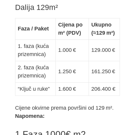
Dalija 129m²
Cijena po
Ukupno
Faza / Paket
m² (PDV)
(≈129 m²)
1. faza (kuća
1.000 €
129.000 €
prizemnica)
2. faza (kuća
1.250 €
161.250 €
prizemnica)
“Ključ u ruke”
1.600 €
206.400 €
Cijene okvirne prema površini od 129 m².
Napomena:
1.Faza 1000€ m2