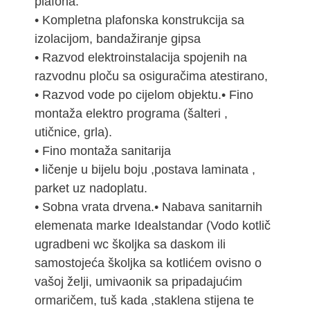
plafona.
• Kompletna plafonska konstrukcija sa
izolacijom, bandažiranje gipsa
• Razvod elektroinstalacija spojenih na
razvodnu ploču sa osiguračima atestirano,
• Razvod vode po cijelom objektu.• Fino
montaža elektro programa (šalteri ,
utičnice, grla).
• Fino montaža sanitarija
• ličenje u bijelu boju ,postava laminata ,
parket uz nadoplatu.
• Sobna vrata drvena.• Nabava sanitarnih
elemenata marke Idealstandar (Vodo kotlič
ugradbeni wc školjka sa daskom ili
samostojeća školjka sa kotlićem ovisno o
vašoj želji, umivaonik sa pripadajućim
ormaričem, tuš kada ,staklena stijena te