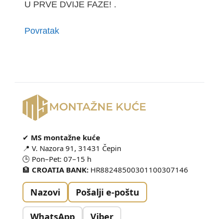
U PRVE DVIJE FAZE! .
Povratak
✔
MS montažne kuće
📍 V. Nazora 91, 31431 Čepin
🕒 Pon–Pet: 07–15 h
🏦
CROATIA BANK:
HR88248500301100307146
Nazovi
Pošalji e-poštu
WhatsApp
Viber