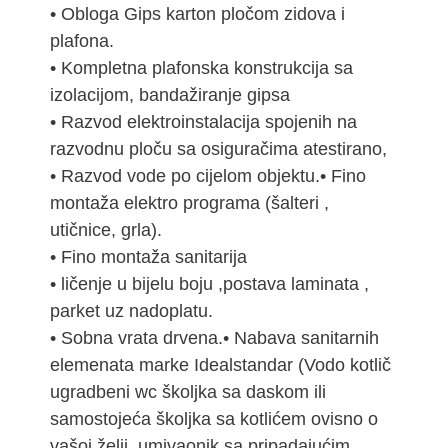
• Obloga Gips karton pločom zidova i
plafona.
• Kompletna plafonska konstrukcija sa
izolacijom, bandažiranje gipsa
• Razvod elektroinstalacija spojenih na
razvodnu ploču sa osiguračima atestirano,
• Razvod vode po cijelom objektu.• Fino
montaža elektro programa (šalteri ,
utičnice, grla).
• Fino montaža sanitarija
• ličenje u bijelu boju ,postava laminata ,
parket uz nadoplatu.
• Sobna vrata drvena.• Nabava sanitarnih
elemenata marke Idealstandar (Vodo kotlič
ugradbeni wc školjka sa daskom ili
samostojeća školjka sa kotlićem ovisno o
vašoj želji, umivaonik sa pripadajućim