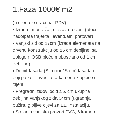
1.Faza 1000€ m2
(u cijenu je uračunat PDV)
• Izrada i montaža , dostava u cjeni (otoci
nadolpata trajekta i eventualni pretovar)
• Vanjski zid od 17cm (izrada elemenata na
drvenu konstrukciju od 15 cm debljine, sa
oblogom OSB pločom obostrano od 1 cm
debljine)
• Demit fasada (Stiropor 15 cm) fasada u
boji po želji investitora kamene klupčice u
cijeni..
• Pregradni zidovi od 12,5, cm ukupna
debljina vanjskog zida 34cm (ugradnja
bužira, gibljive cijevi za EL. instalaciju.
• Stolarija vanjska prozori PVC, 6 komorni