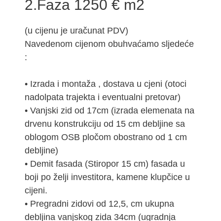
2.Faza 1250 € m2
(u cijenu je uračunat PDV)
Navedenom cijenom obuhvaćamo sljedeće
:
• Izrada i montaža , dostava u cjeni (otoci
nadolpata trajekta i eventualni pretovar)
• Vanjski zid od 17cm (izrada elemenata na
drvenu konstrukciju od 15 cm debljine sa
oblogom OSB pločom obostrano od 1 cm
debljine)
• Demit fasada (Stiropor 15 cm) fasada u
boji po želji investitora, kamene klupčice u
cijeni.
• Pregradni zidovi od 12,5, cm ukupna
debljina vanjskog zida 34cm (ugradnja