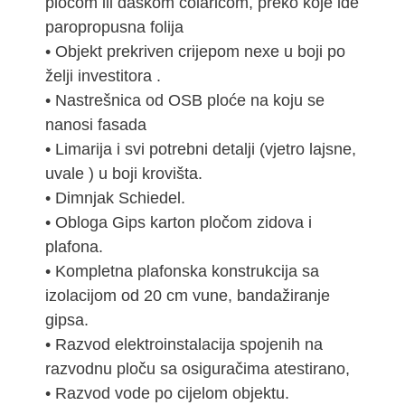
pločom ili daskom colaricom, preko koje ide
paropropusna folija
• Objekt prekriven crijepom nexe u boji po
želji investitora .
• Nastrešnica od OSB ploće na koju se
nanosi fasada
• Limarija i svi potrebni detalji (vjetro lajsne,
uvale ) u boji krovišta.
• Dimnjak Schiedel.
• Obloga Gips karton pločom zidova i
plafona.
• Kompletna plafonska konstrukcija sa
izolacijom od 20 cm vune, bandažiranje
gipsa.
• Razvod elektroinstalacija spojenih na
razvodnu ploču sa osiguračima atestirano,
• Razvod vode po cijelom objektu.