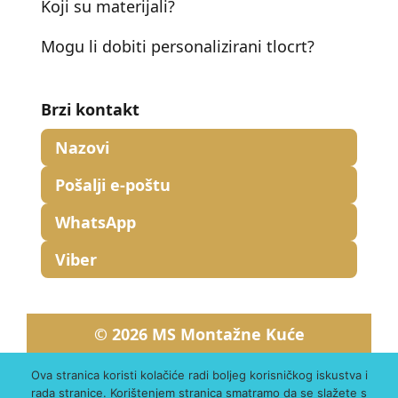
Koji su materijali?
Mogu li dobiti personalizirani tlocrt?
Brzi kontakt
Nazovi
Pošalji e-poštu
WhatsApp
Viber
© 2026 MS Montažne Kuće
Politika privatnosti
Uvjeti korištenja
Ova stranica koristi kolačiće radi boljeg korisničkog iskustva i
Kolačići
rada stranice. Korištenjem stranica smatramo da se slažete s