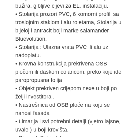
bužira, gibljive cijevi za EL. instalaciju.
• Stolarija prozori PVC, 6 komorni profili sa
troslojnim staklom i alu roletama, Stolarija u
bijeloj i antracit boji marke salamander
Bluevolution.
• Stolarija : Ulazna vrata PVC ili alu uz
nadoplatu.
• Krovna konstrukcija prekrivena OSB
pločom ili daskom colaricom, preko koje ide
paropropusna folija
• Objekt prekriven crijepom nexe u boji po
želji investitora .
• Nastrešnica od OSB ploće na koju se
nanosi fasada
• Limarija i svi potrebni detalji (vjetro lajsne,
uvale ) u boji krovišta.