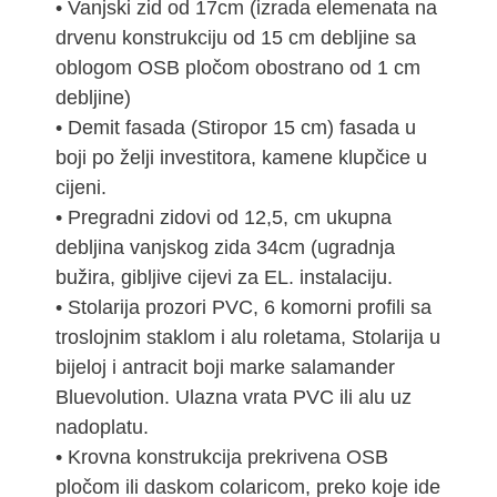
• Vanjski zid od 17cm (izrada elemenata na
drvenu konstrukciju od 15 cm debljine sa
oblogom OSB pločom obostrano od 1 cm
debljine)
• Demit fasada (Stiropor 15 cm) fasada u
boji po želji investitora, kamene klupčice u
cijeni.
• Pregradni zidovi od 12,5, cm ukupna
debljina vanjskog zida 34cm (ugradnja
bužira, gibljive cijevi za EL. instalaciju.
• Stolarija prozori PVC, 6 komorni profili sa
troslojnim staklom i alu roletama, Stolarija u
bijeloj i antracit boji marke salamander
Bluevolution. Ulazna vrata PVC ili alu uz
nadoplatu.
• Krovna konstrukcija prekrivena OSB
pločom ili daskom colaricom, preko koje ide