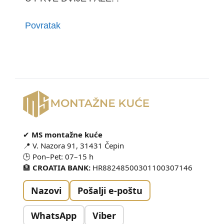
Povratak
✔
MS montažne kuće
📍 V. Nazora 91, 31431 Čepin
🕒 Pon–Pet: 07–15 h
🏦
CROATIA BANK:
HR88248500301100307146
Nazovi
Pošalji e-poštu
WhatsApp
Viber