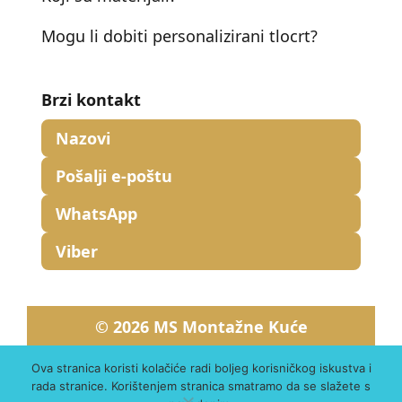
Mogu li dobiti personalizirani tlocrt?
Brzi kontakt
Nazovi
Pošalji e-poštu
WhatsApp
Viber
© 2026 MS Montažne Kuće
Politika privatnosti
Uvjeti korištenja
Ova stranica koristi kolačiće radi boljeg korisničkog iskustva i
Kolačići
rada stranice. Korištenjem stranica smatramo da se slažete s