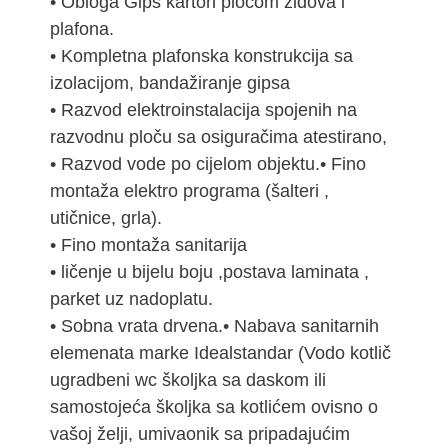
• Obloga Gips karton pločom zidova i
plafona.
• Kompletna plafonska konstrukcija sa
izolacijom, bandažiranje gipsa
• Razvod elektroinstalacija spojenih na
razvodnu ploču sa osiguračima atestirano,
• Razvod vode po cijelom objektu.• Fino
montaža elektro programa (šalteri ,
utičnice, grla).
• Fino montaža sanitarija
• ličenje u bijelu boju ,postava laminata ,
parket uz nadoplatu.
• Sobna vrata drvena.• Nabava sanitarnih
elemenata marke Idealstandar (Vodo kotlič
ugradbeni wc školjka sa daskom ili
samostojeća školjka sa kotlićem ovisno o
vašoj želji, umivaonik sa pripadajućim