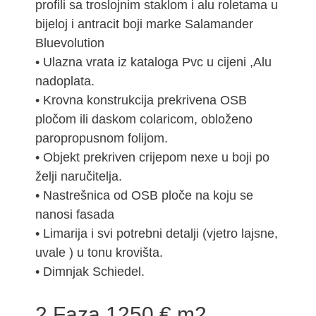
profili sa troslojnim staklom i alu roletama u
bijeloj i antracit boji marke Salamander
Bluevolution
• Ulazna vrata iz kataloga Pvc u cijeni ,Alu
nadoplata.
• Krovna konstrukcija prekrivena OSB
pločom ili daskom colaricom, obloženo
paropropusnom folijom.
• Objekt prekriven crijepom nexe u boji po
želji naručitelja.
• Nastrešnica od OSB ploče na koju se
nanosi fasada
• Limarija i svi potrebni detalji (vjetro lajsne,
uvale ) u tonu krovišta.
• Dimnjak Schiedel.
2.Faza 1250 € m2