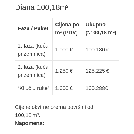
Diana 100,18m²
Cijena po
Ukupno
Faza / Paket
m² (PDV)
(≈100,18 m²)
1. faza (kuća
1.000 €
100.180 €
prizemnica)
2. faza (kuća
1.250 €
125.225 €
prizemnica)
“Ključ u ruke”
1.600 €
160.288€
Cijene okvirne prema površini od
100,18 m².
Napomena: