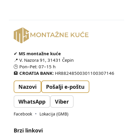
✔
MS montažne kuće
📍 V. Nazora 91, 31431 Čepin
🕒 Pon–Pet: 07–15 h
🏦
CROATIA BANK:
HR88248500301100307146
Nazovi
Pošalji e-poštu
WhatsApp
Viber
Facebook
•
Lokacija (GMB)
Brzi linkovi