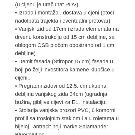
(u cijenu je uračunat PDV)
• Izrada i montaža , dostava u cjeni (otoci
nadolpata trajekta i eventualni pretovar)
• Vanjski zid od 17cm (izrada elemenata na
drvenu konstrukciju od 15 cm debljine, sa
oblogom OSB pločom obostrano od 1 cm
debljine)
• Demit fasada (Stiropor 15 cm) fasada u
boji po želji investitora kamene klupčice u
cijeni..
• Pregradni zidovi od 12,5, cm ukupna
debljina vanjskog zida 34cm (ugradnja
bužira, gibljive cijevi za EL. instalaciju.
• Stolarija vanjska prozori PVC, 6 komorni
profili sa troslojnim staklom i alu roletama u
bijeloj i antracit boji marke Salamander
Bluevolution