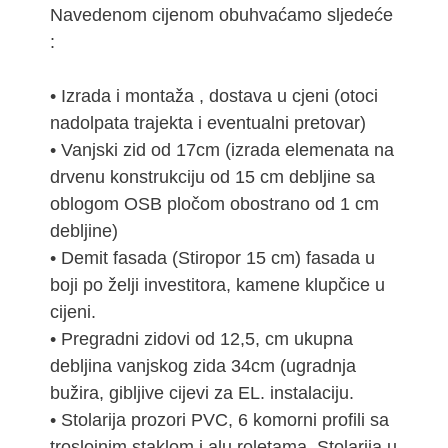
Navedenom cijenom obuhvaćamo sljedeće
:
• Izrada i montaža , dostava u cjeni (otoci
nadolpata trajekta i eventualni pretovar)
• Vanjski zid od 17cm (izrada elemenata na
drvenu konstrukciju od 15 cm debljine sa
oblogom OSB pločom obostrano od 1 cm
debljine)
• Demit fasada (Stiropor 15 cm) fasada u
boji po želji investitora, kamene klupčice u
cijeni.
• Pregradni zidovi od 12,5, cm ukupna
debljina vanjskog zida 34cm (ugradnja
bužira, gibljive cijevi za EL. instalaciju.
• Stolarija prozori PVC, 6 komorni profili sa
troslojnim staklom i alu roletama, Stolarija u