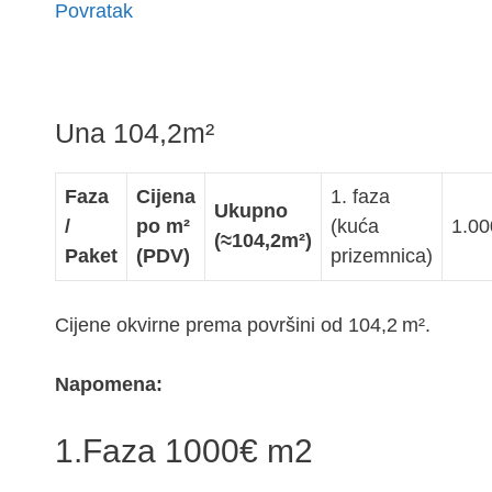
Povratak
Una 104,2m²
Faza
Cijena
1. faza
Ukupno
/
po m²
(kuća
1.00
(≈104,2m²)
Paket
(PDV)
prizemnica)
Cijene okvirne prema površini od 104,2 m².
Napomena:
1.Faza 1000€ m2