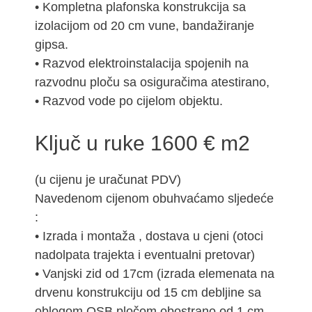
• Kompletna plafonska konstrukcija sa
izolacijom od 20 cm vune, bandažiranje
gipsa.
• Razvod elektroinstalacija spojenih na
razvodnu ploču sa osiguračima atestirano,
• Razvod vode po cijelom objektu.
Ključ u ruke 1600 € m2
(u cijenu je uračunat PDV)
Navedenom cijenom obuhvaćamo sljedeće
:
• Izrada i montaža , dostava u cjeni (otoci
nadolpata trajekta i eventualni pretovar)
• Vanjski zid od 17cm (izrada elemenata na
drvenu konstrukciju od 15 cm debljine sa
oblogom OSB pločom obostrano od 1 cm