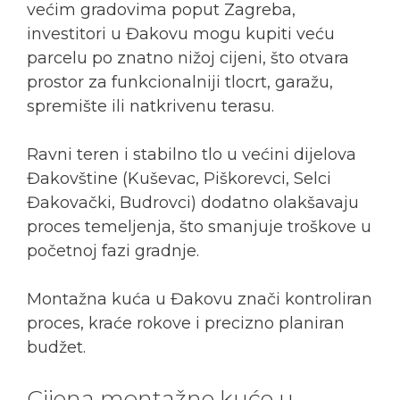
većim gradovima poput Zagreba,
investitori u Đakovu mogu kupiti veću
parcelu po znatno nižoj cijeni, što otvara
prostor za funkcionalniji tlocrt, garažu,
spremište ili natkrivenu terasu.
Ravni teren i stabilno tlo u većini dijelova
Đakovštine (Kuševac, Piškorevci, Selci
Đakovački, Budrovci) dodatno olakšavaju
proces temeljenja, što smanjuje troškove u
početnoj fazi gradnje.
Montažna kuća u Đakovu znači kontroliran
proces, kraće rokove i precizno planiran
budžet.
Cijena montažne kuće u