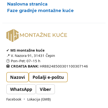
Naslovna stranica
Faze gradnje montažne kuće
✔
MS montažne kuće
📍 V. Nazora 91, 31431 Čepin
🕒 Pon–Pet: 07–15 h
🏦
CROATIA BANK:
HR88248500301100307146
Nazovi
Pošalji e-poštu
WhatsApp
Viber
Facebook
•
Lokacija (GMB)