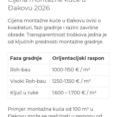
Đakovu 2026
Cijena montažne kuće u Đakovu ovisi o
kvadraturi, fazi gradnje i razini završne
obrade. Transparentnost troškova jedna je
od ključnih prednosti montažne gradnje.
Faza gradnje
Orijentacijski raspon
Roh-bau
1000-1150 € / m²
Visoki Roh-bau
1250-1350 € / m²
Ključ u ruke
1.600 – 1.700 € / m²
Primjer: montažna kuća od 100 m² u
Đakovu može se realizirati u rasponu od