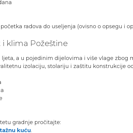
 dana
početka radova do useljenja (ovisno o opsegu i op
 i klima Požeštine
ljeta, a u pojedinim dijelovima i više vlage zbog
tetnu izolaciju, stolariju i zaštitu konstrukcije o
a
ja
e
etu gradnje pročitajte:
ntažnu kuću
.