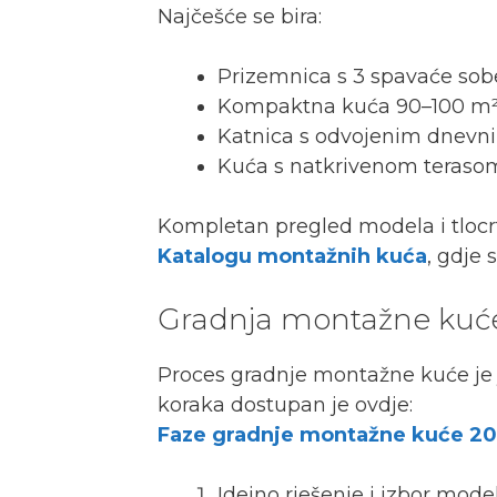
Najčešće se bira:
Prizemnica s 3 spavaće sobe 
Kompaktna kuća 90–100 m² (
Katnica s odvojenim dnevn
Kuća s natkrivenom teraso
Kompletan pregled modela i tlocr
Katalogu montažnih kuća
, gdje 
Gradnja montažne kuće 
Proces gradnje montažne kuće je jas
koraka dostupan je ovdje:
Faze gradnje montažne kuće 2
Idejno rješenje i izbor mode