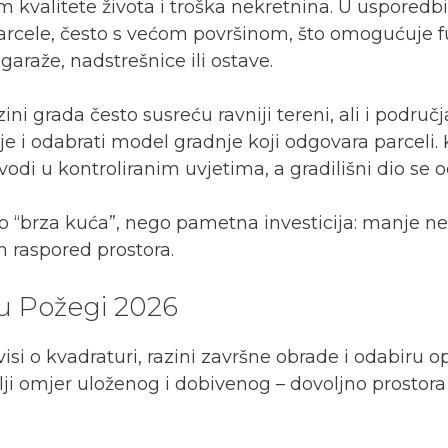
kvalitete života i troška nekretnina. U usporedbi 
rcele, često s većom površinom, što omogućuje fun
garaže, nadstrešnice ili ostave.
izini grada često susreću ravniji tereni, ali i podr
lje i odabrati model gradnje koji odgovara parceli
odi u kontroliranim uvjetima, a gradilišni dio se od
“brza kuća”, nego pametna investicija: manje nep
 raspored prostora.
u Požegi 2026
si o kvadraturi, razini završne obrade i odabiru 
ji omjer uloženog i dobivenog – dovoljno prostora z