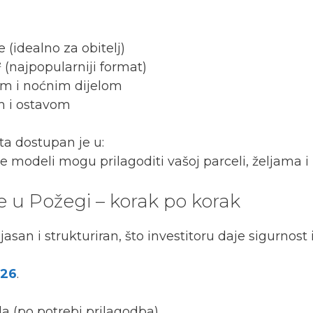
(idealno za obitelj)
najpopularniji format)
im i noćnim dijelom
m i ostavom
ta dostupan je u:
se modeli mogu prilagoditi vašoj parceli, željama i
u Požegi – korak po korak
an i strukturiran, što investitoru daje sigurnost i
026
.
la (po potrebi prilagodba)