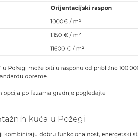
Orijentacijski raspon
1000€ / m²
1.150 € / m²
11600 € / m²
u Požegi može biti u rasponu od približno 100.00
i standardu opreme.
ih opcija po fazama gradnje pogledajte:
ntažnih kuća u Požegi
oji kombiniraju dobru funkcionalnost, energetski s