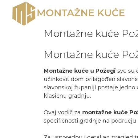
Montažne kuće Po
Montažne kuće Pože
Montažne kuće u Požegi
sve su č
učinkovit dom prilagođen slavons
slavonskoj županiji postaje jedno 
klasičnu gradnju.
Ovaj vodič za
montažne kuće Po
specifičnosti gradnje na području 
Za usporedbu i detaljan pregled 