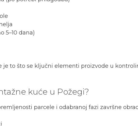
ole
melja
no 5–10 dana)
je to što se ključni elementi proizvode u kontrol
ontažne kuće u Požegi?
remljenosti parcele i odabranoj fazi završne obrad
i