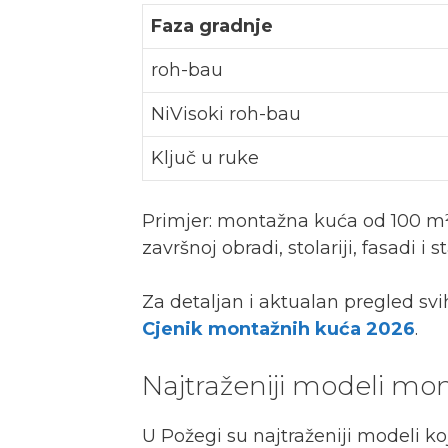
Faza gradnje
roh-bau
NiVisoki roh-bau
Ključ u ruke
Primjer: montažna kuća od 100 m² 
završnoj obradi, stolariji, fasadi 
Za detaljan i aktualan pregled sv
Cjenik montažnih kuća 2026
.
Najtraženiji modeli mo
U Požegi su najtraženiji modeli k