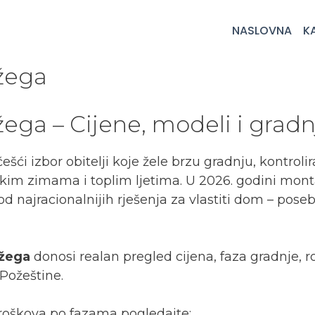
NASLOVNA
K
žega
ga – Cijene, modeli i gradn
ešći izbor obitelji koje žele brzu gradnju, kontroli
kim zimama i toplim ljetima. U 2026. godini mont
od najracionalnijih rješenja za vlastiti dom – pose
žega
donosi realan pregled cijena, faza gradnje, r
Požeštine.
troškova po fazama pogledajte: