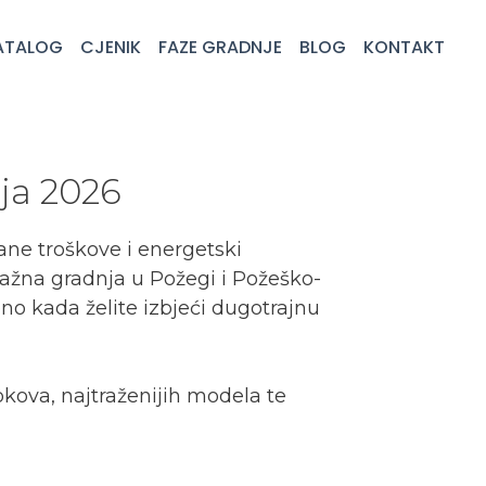
ATALOG
CJENIK
FAZE GRADNJE
BLOG
KONTAKT
ja 2026
rane troškove i energetski
ažna gradnja u Požegi i Požeško-
bno kada želite izbjeći dugotrajnu
okova, najtraženijih modela te