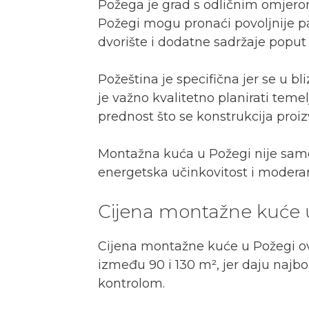
Požega je grad s odličnim omjerom 
Požegi mogu pronaći povoljnije pa
dvorište i dodatne sadržaje poput 
Požeština je specifična jer se u bl
je važno kvalitetno planirati teme
prednost što se konstrukcija proizv
Montažna kuća u Požegi nije samo 
energetska učinkovitost i moderan
Cijena montažne kuće 
Cijena montažne kuće u Požegi ovi
između 90 i 130 m², jer daju najbol
kontrolom.