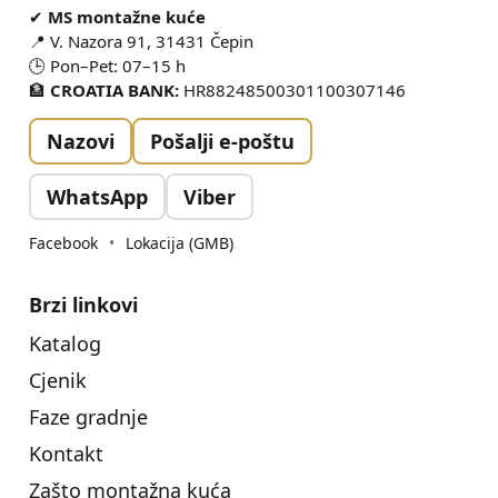
✔
MS montažne kuće
📍 V. Nazora 91, 31431 Čepin
🕒 Pon–Pet: 07–15 h
🏦
CROATIA BANK:
HR88248500301100307146
Nazovi
Pošalji e-poštu
WhatsApp
Viber
Facebook
•
Lokacija (GMB)
Brzi linkovi
Katalog
Cjenik
Faze gradnje
Kontakt
Zašto montažna kuća