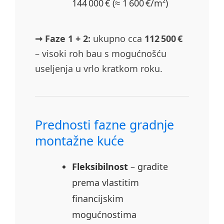
144 000 € (≈ 1 600 €/m²)
➞ Faze 1 + 2:
ukupno cca
112 500 €
– visoki roh bau s mogućnošću
useljenja u vrlo kratkom roku.
Prednosti fazne gradnje
montažne kuće
Fleksibilnost
– gradite
prema vlastitim
financijskim
mogućnostima