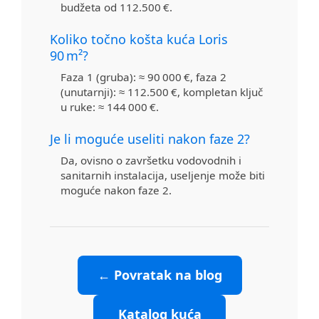
budžeta od 112.500 €.
Koliko točno košta kuća Loris
90 m²?
Faza 1 (gruba): ≈ 90 000 €, faza 2
(unutarnji): ≈ 112.500 €, kompletan ključ
u ruke: ≈ 144 000 €.
Je li moguće useliti nakon faze 2?
Da, ovisno o završetku vodovodnih i
sanitarnih instalacija, useljenje može biti
moguće nakon faze 2.
← Povratak na blog
Katalog kuća