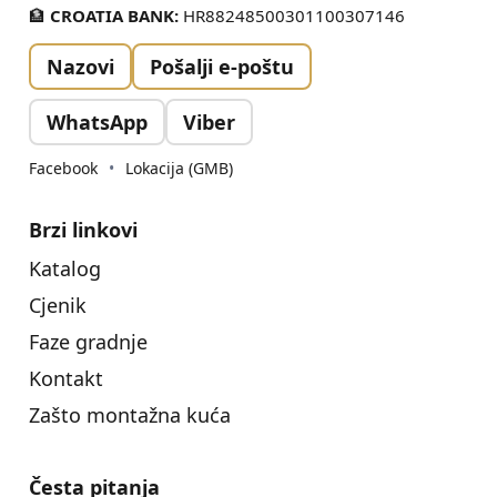
🏦
CROATIA BANK:
HR88248500301100307146
Nazovi
Pošalji e-poštu
WhatsApp
Viber
Facebook
•
Lokacija (GMB)
Brzi linkovi
Katalog
Cjenik
Faze gradnje
Kontakt
Zašto montažna kuća
Česta pitanja