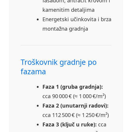
fasadom, antracit krovom i
kamenitim detaljima
Energetski učinkovita i brza
montažna gradnja
Troškovnik gradnje po
fazama
Faza 1 (gruba gradnja):
cca 90 000 € (≈ 1 000 €/m²)
Faza 2 (unutarnji radovi):
cca 112 500 € (≈ 1 250 €/m²)
Faza 3 (ključ u ruke):
cca