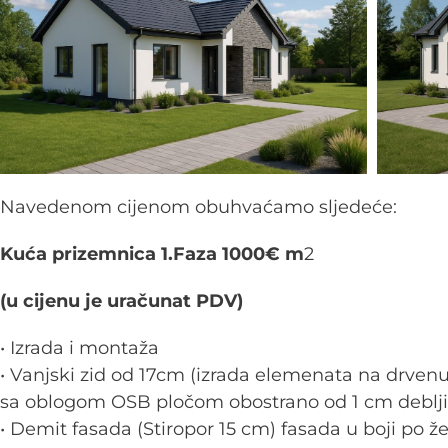
Navedenom cijenom obuhvaćamo sljedeće:
Kuća prizemnica 1.Faza 1000€ m
2
(u cijenu je uračunat PDV)
• Izrada i montaža
• Vanjski zid od 17cm (izrada elemenata na drvenu
sa oblogom OSB pločom obostrano od 1 cm deblji
• Demit fasada (Stiropor 15 cm) fasada u boji po žel