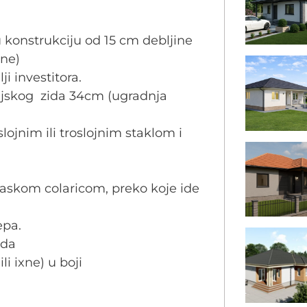
 konstrukciju od 15 cm debljine
ne)
ji investitora.
anjskog zida 34cm (ugradnja
slojnim ili troslojnim staklom i
daskom colaricom, preko koje ide
epa.
ada
ili ixne) u boji