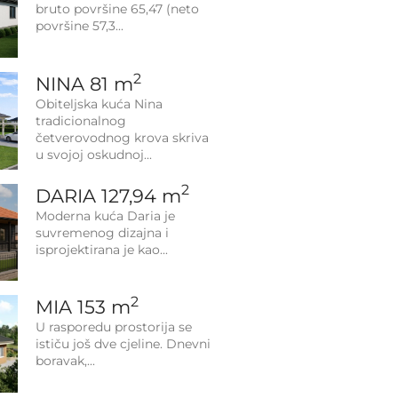
bruto površine 65,47 (neto
površine 57,3
2
NINA 81 m
Obiteljska kuća Nina
tradicionalnog
četverovodnog krova skriva
u svojoj oskudnoj
2
DARIA 127,94 m
Moderna kuća Daria je
suvremenog dizajna i
isprojektirana je kao
2
MIA 153 m
U rasporedu prostorija se
ističu još dve cjeline. Dnevni
boravak,