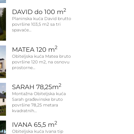
2
DAVID do 100 m
Planinska kuća David brutto
površine 103,5 m2 sa tri
spavaće
2
MATEA 120 m
Obiteljska kuća Matea bruto
površine 120 m2, na osnovu
prostorne
2
SARAH 78,25m
Montažna Obiteljska kuća
Sarah građevinske bruto
površine 78,25 metara
kvadratnih
2
IVANA 65,5 m
Obiteljska kuća Ivana tip