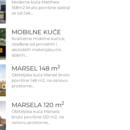
Moderna kuća Matthew
168m2 bruto površine sastoji
se od čak
MOBILNE KUĆE
Kvalitetne mobilne kućice,
izrađene od prirodnih i
ekoloških materijala,vrlo
dobrih
2
MARSEL 148 m
Obiteljska kuća Marsel bruto
površine 148 m2, na osnovu
prostorne
2
MARSELA 120 m
Obiteljska kuća Marsela
bruto površine 120 m2, na
osnovu prostorne