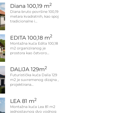
2
Diana 100,19 m
Diana bruto površine 100,19
metara kvadratnih, kao spoj
tradicionalne i
2
EDITA 100,18 m
Montažna kuća Edita 100,18
m2 organiziranog je
prostora kao četvoro
2
DALIJA 129m
Futuristička kuća Dalia 129
m2 je suvremenog dizajna ,
projektirana
2
LEA 81 m
Montažna kuća Lea 81 m2
jednostavnog dvo vodnog