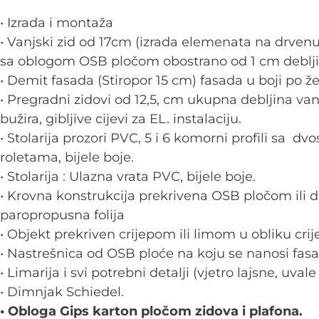
• Izrada i montaža
• Vanjski zid od 17cm (izrada elemenata na drvenu
sa oblogom OSB pločom obostrano od 1 cm deblji
• Demit fasada (Stiropor 15 cm) fasada u boji po žel
• Pregradni zidovi od 12,5, cm ukupna debljina v
bužira, gibljive cijevi za EL. instalaciju.
• Stolarija prozori PVC, 5 i 6 komorni profili sa dvo
roletama, bijele boje.
• Stolarija : Ulazna vrata PVC, bijele boje.
• Krovna konstrukcija prekrivena OSB pločom ili 
paropropusna folija
• Objekt prekriven crijepom ili limom u obliku crij
• Nastrešnica od OSB ploće na koju se nanosi fas
• Limarija i svi potrebni detalji (vjetro lajsne, uvale 
• Dimnjak Schiedel.
• Obloga Gips karton pločom zidova i plafona.