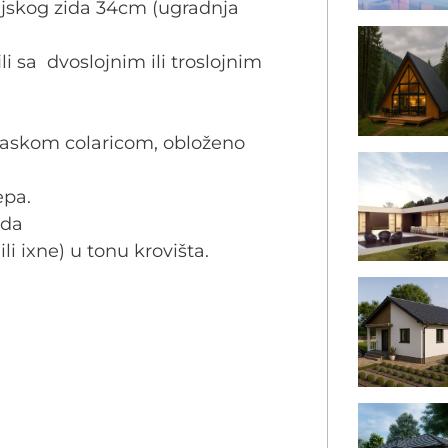
anjskog zida 34cm (ugradnja
ili sa dvoslojnim ili troslojnim
 daskom colaricom, obloženo
epa.
ada
 ili ixne) u tonu krovišta.