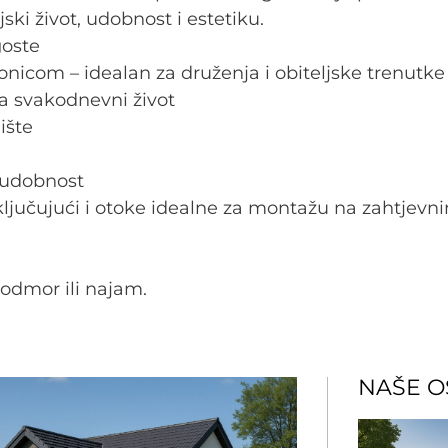
ski život, udobnost i estetiku.
goste
icom – idealan za druženja i obiteljske trenutke
a svakodnevni život
dište
a udobnost
ljučujući i otoke idealne za montažu na zahtjev
 odmor ili najam.
NAŠE O