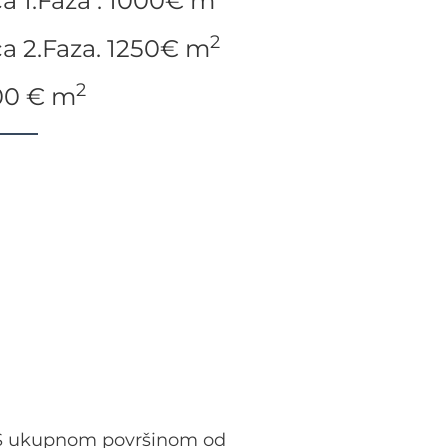
a 1.Faza . 1000€ m
2
a 2.Faza. 1250€ m
2
600 € m
. S ukupnom površinom od