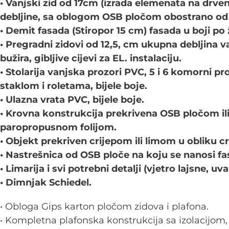
• Vanjski zid od 17cm (izrada elemenata na drve
debljine, sa oblogom OSB pločom obostrano od 
• Demit fasada (Stiropor 15 cm) fasada u boji po ž
• Pregradni zidovi od 12,5, cm ukupna debljina
bužira, gibljive cijevi za EL. instalaciju.
• Stolarija vanjska prozori PVC, 5 i 6 komorni pro
staklom i roletama, bijele boje.
• Ulazna vrata PVC, bijele boje.
• Krovna konstrukcija prekrivena OSB pločom i
paropropusnom folijom.
• Objekt prekriven crijepom ili limom u obliku cr
• Nastrešnica od OSB ploče na koju se nanosi f
• Limarija i svi potrebni detalji (vjetro lajsne, uva
• Dimnjak Schiedel.
• Obloga Gips karton pločom zidova i plafona.
• Kompletna plafonska konstrukcija sa izolacijom,