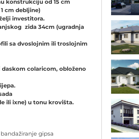
nu konstrukciju od 15 cm
1 cm debljine)
elji investitora.
 vanjskog zida 34cm (ugradnja
fili sa dvoslojnim ili troslojnim
li daskom colaricom, obloženo
ijepa.
asada
le ili ixne) u tonu krovišta.
 bandažiranje gipsa