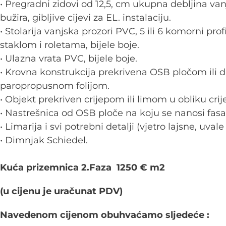
• Pregradni zidovi od 12,5, cm ukupna debljina v
bužira, gibljive cijevi za EL. instalaciju.
• Stolarija vanjska prozori PVC, 5 ili 6 komorni prof
staklom i roletama, bijele boje.
• Ulazna vrata PVC, bijele boje.
• Krovna konstrukcija prekrivena OSB pločom ili
paropropusnom folijom.
• Objekt prekriven crijepom ili limom u obliku crij
• Nastrešnica od OSB ploče na koju se nanosi fas
• Limarija i svi potrebni detalji (vjetro lajsne, uvale
• Dimnjak Schiedel.
Kuća prizemnica 2.Faza 1250 € m2
(u cijenu je uračunat PDV)
Navedenom cijenom obuhvaćamo sljedeće :