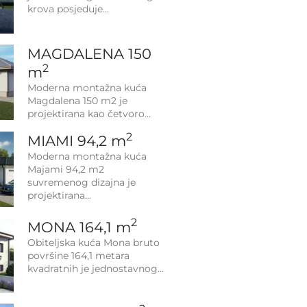
krova posjeduje
MAGDALENA 150
2
m
Moderna montažna kuća
Magdalena 150 m2 je
projektirana kao četvoro
2
MIAMI 94,2 m
Moderna montažna kuća
Majami 94,2 m2
suvremenog dizajna je
projektirana
2
MONA 164,1 m
Obiteljska kuća Mona bruto
površine 164,1 metara
kvadratnih je jednostavnog