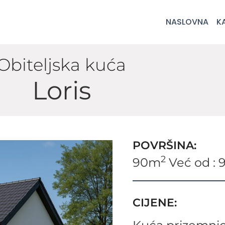
NASLOVNA
K
Obiteljska kuća
Loris
POVRŠINA:
2
90m
Već od : 
CIJENE: