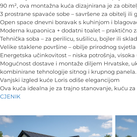
90 m², ova montažna kuća dizajnirana je za obitelj
3 prostrane spavaće sobe – savršene za obitelj ili 
Open space dnevni boravak s kuhinjom i blagovaon
Moderna kupaonica + dodatni toalet – praktično z
Tehnička soba – za perilicu, sušilicu, bojler ili skla
Velike staklene površine – obilje prirodnog svjetla
Energetska učinkovitost – niska potrošnja, visok
Mogućnost dostave i montaže diljem Hrvatske, uk
kombinirane tehnologije sitnog i krupnog panela.
Vanjski izgled kuće Loris odiše elegancijom
Ova kuća idealna je za trajno stanovanje, kuću za
CJENIK