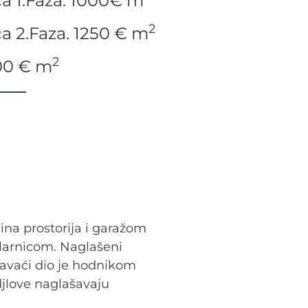
a 1.Faza. 1000€ m
2
a 2.Faza. 1250 € m
2
600 € m
ina prostorija i garažom
tlarnicom. Naglašeni
pavaći dio je hodnikom
 djlove naglašavaju