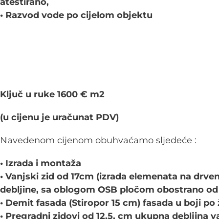
atestirano,
• Razvod vode po cijelom objektu
Ključ u ruke 1600 € m2
(u cijenu je uračunat PDV)
Navedenom cijenom obuhvaćamo sljedeće :
• Izrada i montaža
• Vanjski zid od 17cm (izrada elemenata na drve
debljine, sa oblogom OSB pločom obostrano od 
• Demit fasada (Stiropor 15 cm) fasada u boji po ž
• Pregradni zidovi od 12,5, cm ukupna debljina