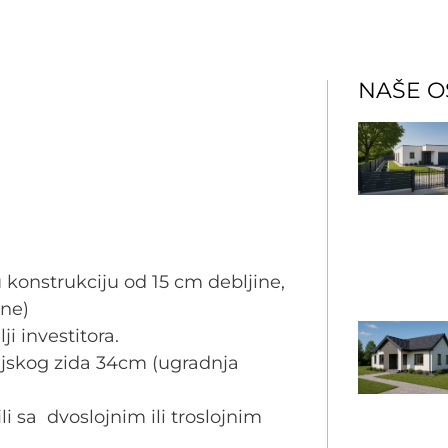
NAŠE O
 konstrukciju od 15 cm debljine,
ne)
ji investitora.
anjskog zida 34cm (ugradnja
ili sa dvoslojnim ili troslojnim