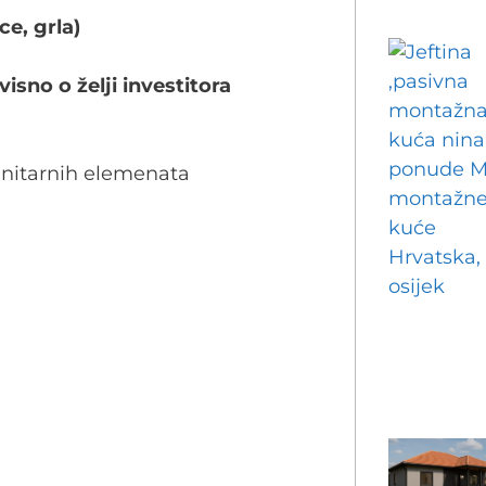
ce, grla)
visno o želji investitora
anitarnih elemenata