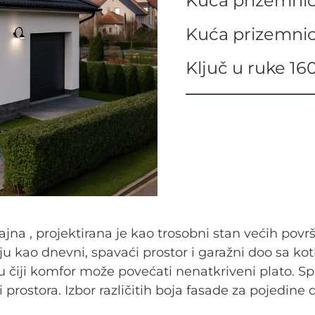
Kuća prizemnic
Kuća prizemnic
Ključ u ruke 1
na , projektirana je kao trosobni stan većih površ
ju kao dnevni, spavaći prostor i garažni doo sa ko
 čiji komfor može povećati nenatkriveni plato. S
 prostora. Izbor različitih boja fasade za pojedine