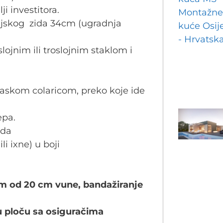
ji investitora.
anjskog zida 34cm (ugradnja
slojnim ili troslojnim staklom i
daskom colaricom, preko koje ide
epa.
ada
ili ixne) u boji
om od 20 cm vune, bandažiranje
u ploču sa osiguračima