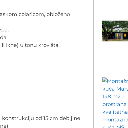
 daskom colaricom, obloženo
epa.
ada
 ili ixne) u tonu krovišta.
 konstrukciju od 15 cm debljine
ne)