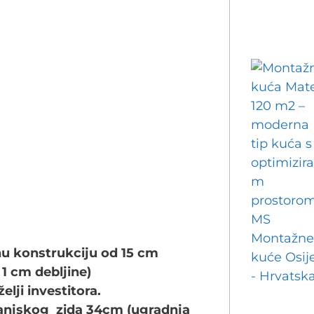
nu konstrukciju od 15 cm
1 cm debljine)
elji investitora.
 vanjskog zida 34cm (ugradnja