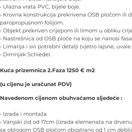
• Ulazna vrata PVC, bijele boje.
• Krovna konstrukcija prekrivena OSB pločom ili
paropropusnom folijom.
• Objekt prekriven crijepom ili limom u obliku crij
• Nastrešnica od OSB ploče na koju se nanosi fas
• Limarija i svi potrebni detalji (vjetro lajsne, uvale
• Dimnjak Schiedel.
Kuća prizemnica 2.Faza 1250 € m2
(u cijenu je uračunat PDV)
Navedenom cijenom obuhvaćamo sljedeće :
• Izrada i montaža
• Vanjski zid od 17cm (izrada elemenata na drvenu
sa oblogom OSB pločom obostrano od 1 cm deblji