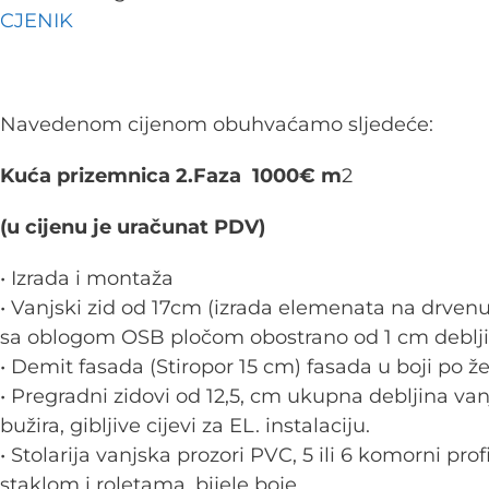
CJENIK
Navedenom cijenom obuhvaćamo sljedeće:
Kuća prizemnica 2.Faza 1000€ m
2
(u cijenu je uračunat PDV)
• Izrada i montaža
• Vanjski zid od 17cm (izrada elemenata na drvenu
sa oblogom OSB pločom obostrano od 1 cm deblji
• Demit fasada (Stiropor 15 cm) fasada u boji po žel
• Pregradni zidovi od 12,5, cm ukupna debljina v
bužira, gibljive cijevi za EL. instalaciju.
• Stolarija vanjska prozori PVC, 5 ili 6 komorni prof
staklom i roletama, bijele boje.