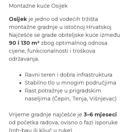
Montažne kuće Osijek
Osijek
je jedno od vodećih tržišta
montažne gradnje u istočnoj Hrvatskoj.
Najčešće se grade obiteljske kuće između
90 i 130 m²
zbog optimalnog odnosa
cijene, funkcionalnosti i troškova
održavanja.
Ravni teren i dobra infrastruktura
Stabilno tlo u mnogim područjima
Rast potražnje u prigradskim
naseljima (Čepin, Tenja, Višnjevac)
Vrijeme gradnje najčešće je
3–6 mjeseci
od početka radova, ovisno o fazi isporuke
(roh-bau ili ključ u ruke).