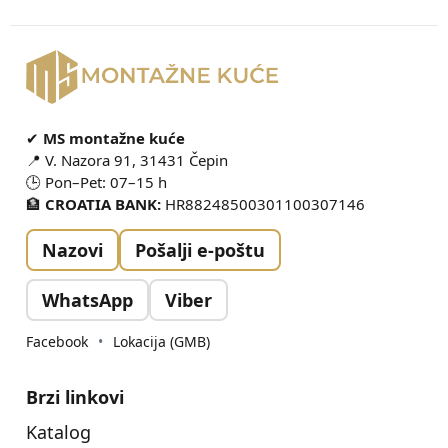
✔
MS montažne kuće
📍 V. Nazora 91, 31431 Čepin
🕒 Pon–Pet: 07–15 h
🏦
CROATIA BANK:
HR88248500301100307146
Nazovi
Pošalji e-poštu
WhatsApp
Viber
Facebook
•
Lokacija (GMB)
Brzi linkovi
Katalog